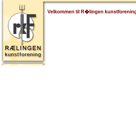
Velkommen til R�lingen kunstforenin