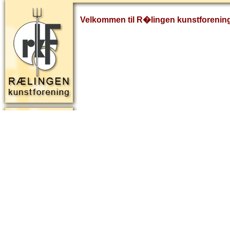
Velkommen til R�lingen kunstforenin