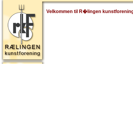
Velkommen til R�lingen kunstforenin