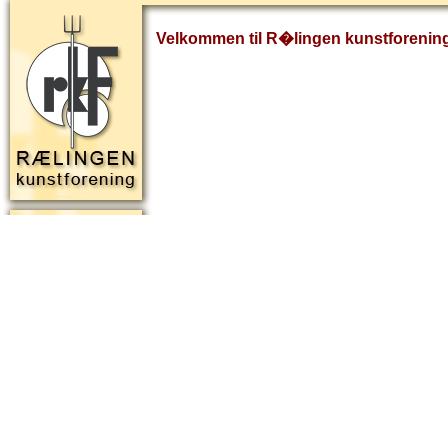
Velkommen til R�lingen kunstforenin