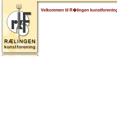
Velkommen til R�lingen kunstforenin