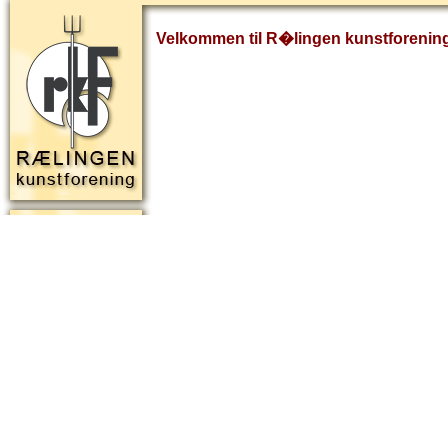
Velkommen til R�lingen kunstforenin