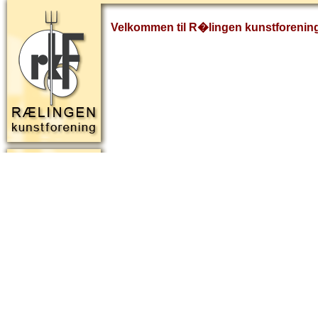
Velkommen til R�lingen kunstforenin