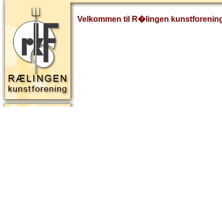
Velkommen til R�lingen kunstforenin