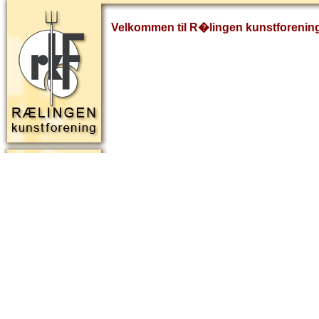
Velkommen til R�lingen kunstforenin