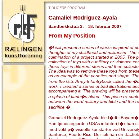
TIDLIGERE PROGRAM
Gamaliel Rodriguez-Ayala
Sandbekkstua 3. - 18. februar 2007
From My Position
�I will present a series of works inspired of 
thoughts of my childhood and militarism. The 
culmination of a project started in 2005. The p
collection of toys with a military or violence co
these toys in different stores and then collect
The idea was to remove these toys from these 
as an example of the varieties and shape. T
from the U.S. Army Infantrybook called the �I
work, I created a series of bad illustrations a
accompanying it. The drawing will be presented
a splash of lamb�s blood. This piece re-cont
between the word military and bible and the re
sacrifice.�
Gamaliel Rodriguez-Ayala ble f�dt i Bayam�n
Han tjenestegjorde i USAs infanteri f�r han 
med vekt p� visuelle kunstarter ved Universit
Santurce, Puerto Rico. Der tok han en Bachel