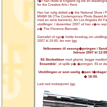
f�r han reiste til England og tok en Mastergra
for the Creative Arts i Kent.
Han har nylig deltatt p� the National Show i
MIAMI 06 (The Contemporary Photo Based Art 
med en serie bannere), Art Los Angeles Art Fa
utstillinger. I desember 2007 vil han v�re re
p� The Florence Biennale.
Gamaliel vil ogs� holde foredrag om utstilling
2007 kl.19:00, les mer
her
.
Velkommen til sesong�pningen i Sand
februar 2007 kl 12:00
Eli Storbekken
med gitarist, begge medle
Ensemble'
, vil spille p� �pningen. Eli er d
Utstillingen er som vanlig �pen l�rdage
� 16:00.
Last ned invitasjonen
her
.