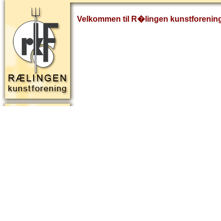
Velkommen til R�lingen kunstforenin