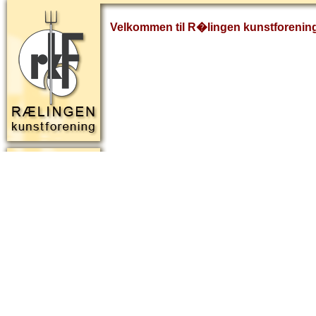
Velkommen til R�lingen kunstforenin