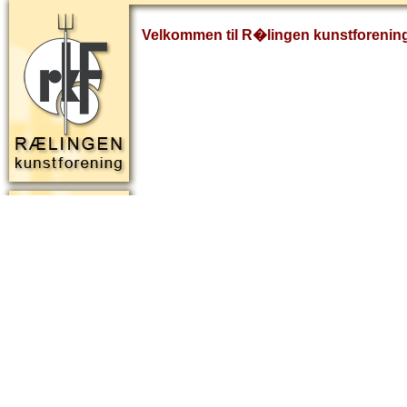
Velkommen til R�lingen kunstforenin