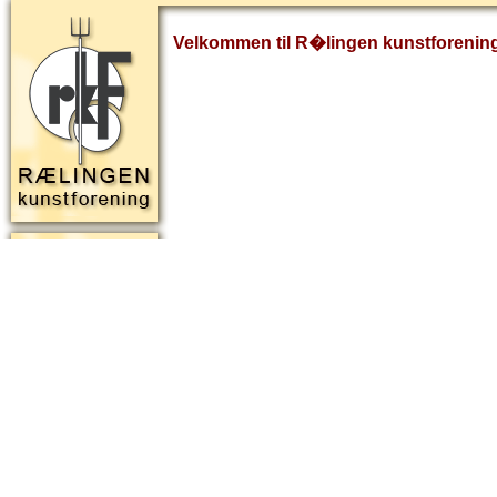
Velkommen til R�lingen kunstforenin