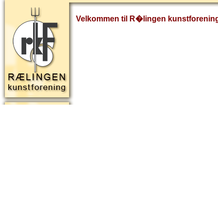
Velkommen til R�lingen kunstforenin