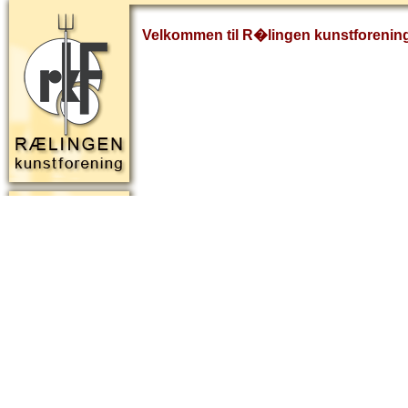
Velkommen til R�lingen kunstforenin