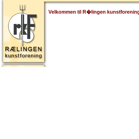
Velkommen til R�lingen kunstforenin