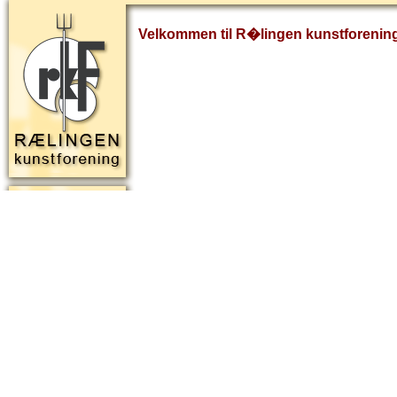
Velkommen til R�lingen kunstforenin