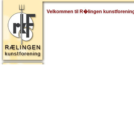
Velkommen til R�lingen kunstforenin