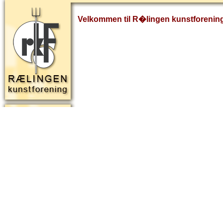
Velkommen til R�lingen kunstforenin