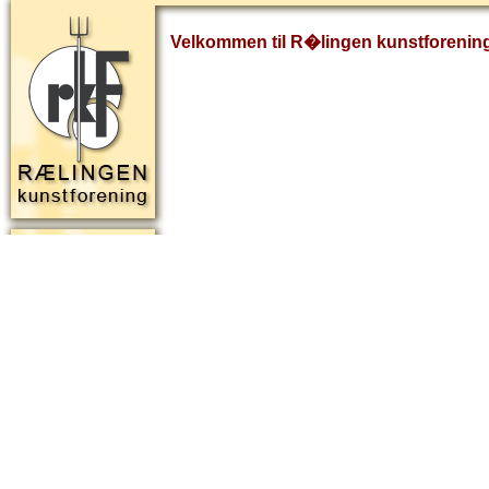
Velkommen til R�lingen kunstforenin