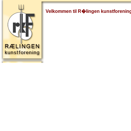
Velkommen til R�lingen kunstforenin