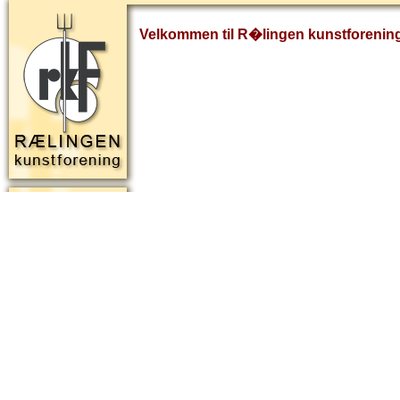
Velkommen til R�lingen kunstforenin