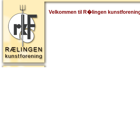
Velkommen til R�lingen kunstforenin