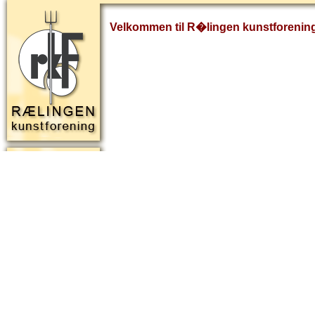
Velkommen til R�lingen kunstforenin