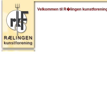
Velkommen til R�lingen kunstforenin