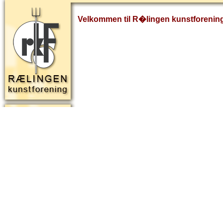
Velkommen til R�lingen kunstforenin