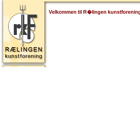
Velkommen til R�lingen kunstforenin