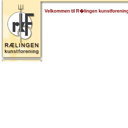
Velkommen til R�lingen kunstforenin