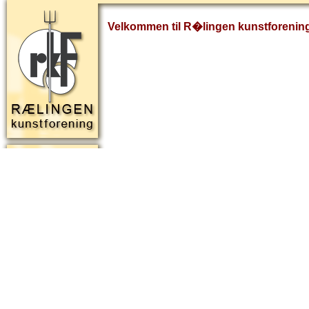
Velkommen til R�lingen kunstforenin