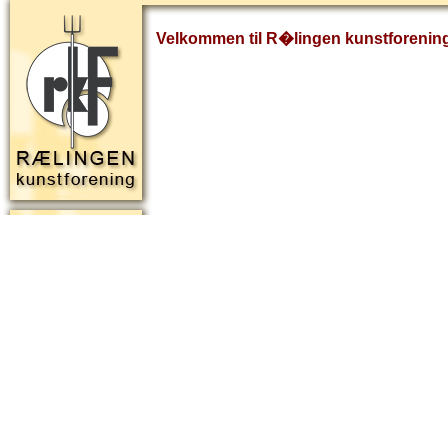
Velkommen til R�lingen kunstforenin