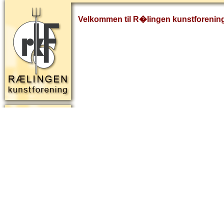
Velkommen til R�lingen kunstforenin