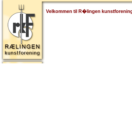
Velkommen til R�lingen kunstforenin