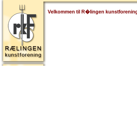
Velkommen til R�lingen kunstforenin