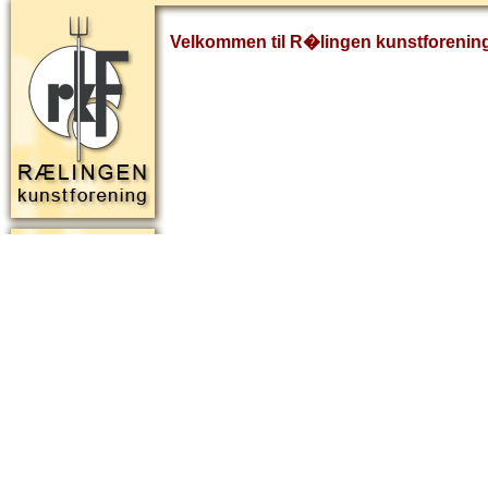
Velkommen til R�lingen kunstforenin