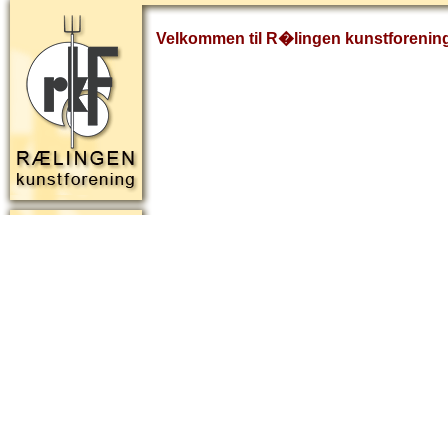
Velkommen til R�lingen kunstforenin