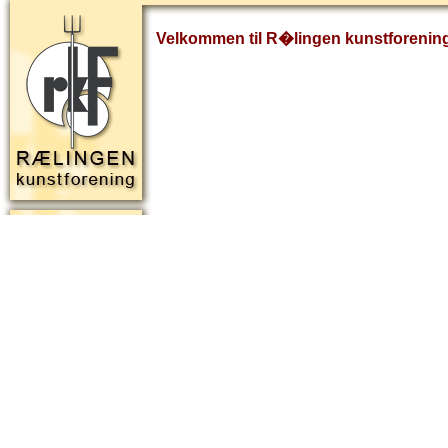
Velkommen til R�lingen kunstforenin