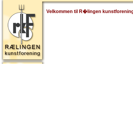
Velkommen til R�lingen kunstforenin