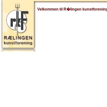
Velkommen til R�lingen kunstforenin