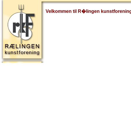
Velkommen til R�lingen kunstforenin