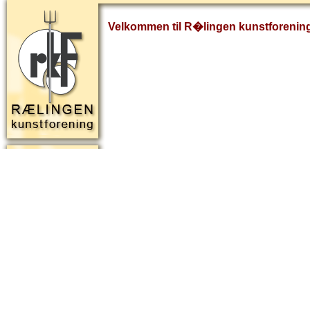
Velkommen til R�lingen kunstforenin