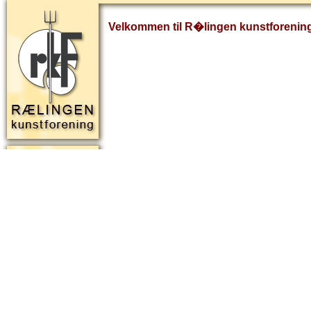
Velkommen til R�lingen kunstforenin