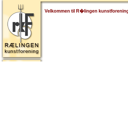
Velkommen til R�lingen kunstforenin