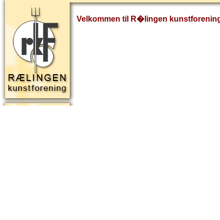
Velkommen til R�lingen kunstforenin