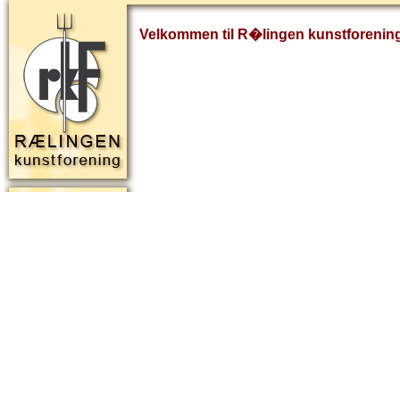
Velkommen til R�lingen kunstforenin