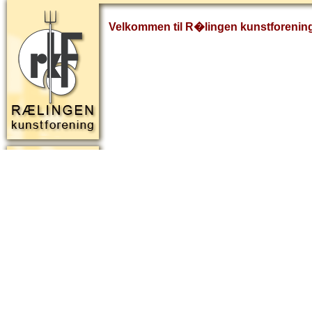
Velkommen til R�lingen kunstforenin