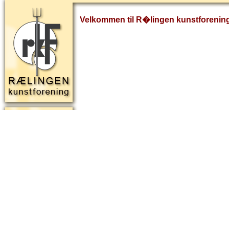
Velkommen til R�lingen kunstforenin