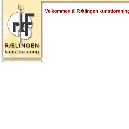
Velkommen til R�lingen kunstforenin