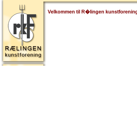
Velkommen til R�lingen kunstforenin