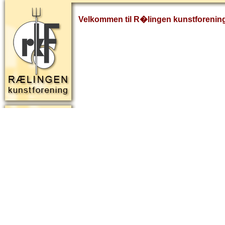
Velkommen til R�lingen kunstforenin